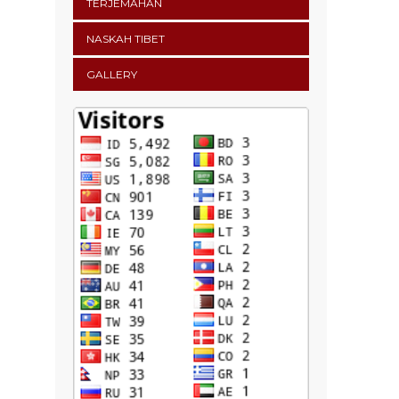
TERJEMAHAN
NASKAH TIBET
GALLERY