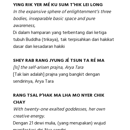
YING RIK YER MÉ KU SUM T’HIK LEI LONG
In the expansive sphere of enlightenment’s three
bodies, inseparable basic space and pure
awareness,
Di dalam hamparan yang terbentang dari ketiga
tubuh Buddha (trikaya), tak terpisahkan dari hakikat
dasar dan kesadaran hakiki
SHEY RAB RANG JYUNG JÉ TSUN TA RÉ MA
[Is] the self-arisen prajna, Arya Tara
[Tak lain adalah] prajna yang bangkit dengan
sendirinya, Arya Tara
RANG TSAL P’HAK MA LHA MO NYER CHIK
CHAY
With twenty-one exalted goddesses, her own
creative energy.
Dengan 21 dewi mulia, (yang merupakan) wujud