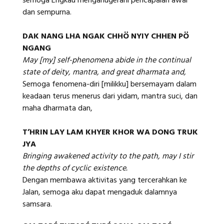
semoga Engkau menganugerahi pencapaian awal
dan sempurna.
DAK NANG LHA NGAK CHHÖ NYIY CHHEN PÖ
NGANG
May [my] self-phenomena abide in the continual
state of deity, mantra, and great dharmata and,
Semoga fenomena-diri [milikku] bersemayam dalam
keadaan terus menerus dari yidam, mantra suci, dan
maha dharmata dan,
T’HRIN LAY LAM KHYER KHOR WA DONG TRUK
JYA
Bringing awakened activity to the path, may I stir
the depths of cyclic existence.
Dengan membawa aktivitas yang tercerahkan ke
Jalan, semoga aku dapat mengaduk dalamnya
samsara.