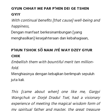
GYUN CHHAY ME PAR P’HEN DEI GE TSHEN
GYIY
With continual benefits [that cause] well-being and
happiness,
Dengan manfaat berkesinambungan [yang
menghasilkan] kesejahteraan dan kebahagiaan,
P’HUN TSHOK SÖ NAM JYÉ WAY DZEY GYUR
CHIK
Embellish them with bountiful merit ten million-
fold.
Menghiasinya dengan kebajikan berlimpah sepuluh
juta kali.
This [came about when] one like me, Gargyi
Wangchuk or Dorjé Dradul Tsel, had a visionary
experience of meeting the magical wisdom form of
my spiritual father and master, the great treasure