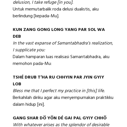
delusion, I take refuge [in you].
Untuk memutarbalik roda delusi dualistis, aku
berlindung [kepada-Mu].
KUN ZANG GONG LONG YANG PAR SOL WA
DEB
In the vast expanse of Samantabhadra’s realization,
I supplicate you:
Dalam hamparan luas realisasi Samantabhadra, aku
memohon pada-Mu:
TSHÉ DRUB T’HA RU CHHYIN PAR JYIN GYIY
LOB
Bless me that I perfect my practice in [this] life.
Berkahilah diriku agar aku menyempurnakan praktikku
dalam hidup [ini].
GANG SHAR DÖ YÖN DÉ GAI PAL GYIY CHHÖ
With whatever arises as the splendor of desirable