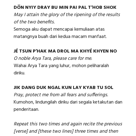
DÖN NYIY DRAY BU MIN PAI PAL T’HOB SHOK
May I attain the glory of the ripening of the results
of the two benefits.
Semoga aku dapat mencapai kemuliaan atas
matangnya buah dari kedua macam manfaat.
JÉ TSUN P’HAK MA DROL MA KHYÉ KHYEN NO
O noble Arya Tara, please care for me.
Wahai Arya Tara yang luhur, mohon peliharalah
diriku.
JIK DANG DUK NGAL KUN LAY KYAB TU SOL
Pray, protect me from all fears and sufferings.
Kumohon, lindungilah diriku dari segala ketakutan dan
penderitaan.
Repeat this two times and again recite the previous
[verse] and [these two lines] three times and then